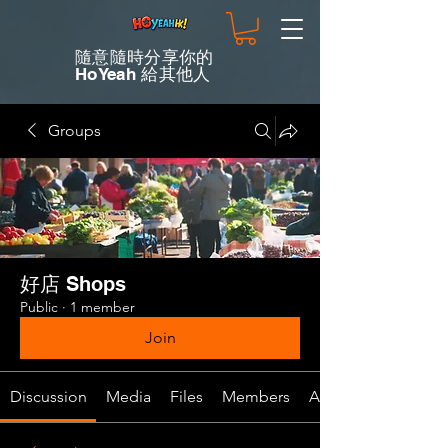
隨意隨時分享你的
HoYeah 給其他人
Groups
好店 Shops
Public
·
1 member
Join
Discussion
Media
Files
Members
About