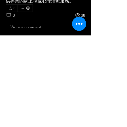
供專業的網上視像心理治療服務。
0
0
38
Write a comment...
About
良店要多多支持; 發掘小店; 有趣的也可
以分享. Let's share small, nice or
interes
...
Read more
Members
wilfred1214
Follow
See All Members (1)