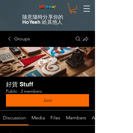
隨意隨時分享你的
HoYeah 給其他人
Groups
好貨 Stuff
Public
·
2 members
Join
Discussion
Media
Files
Members
About